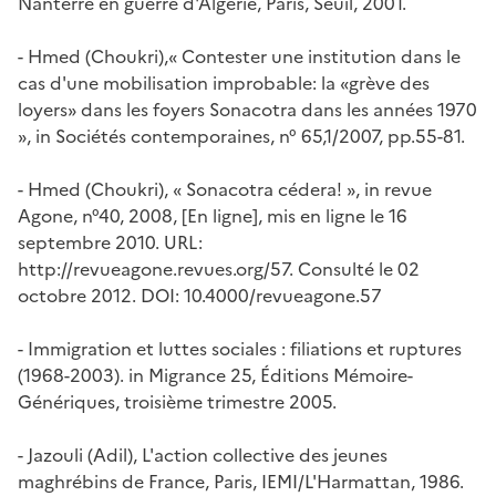
Nanterre en guerre d'Algérie
, Paris, Seuil, 2001.
- Hmed (Choukri),« Contester une institution dans le
cas d'une mobilisation improbable: la «grève des
loyers» dans les foyers Sonacotra dans les années 1970
», in
Sociétés contemporaines,
n° 65,1/2007, pp.55-81.
- Hmed (Choukri), « Sonacotra cédera! », in
revue
Agone
, n°40, 2008, [En ligne], mis en ligne le 16
septembre 2010. URL:
http://revueagone.revues.org/57. Consulté le 02
octobre 2012. DOI: 10.4000/revueagone.57
-
Immigration et luttes sociales : filiations et ruptures
(1968-2003).
in
Migrance 25
, Éditions Mémoire-
Génériques, troisième trimestre 2005.
- Jazouli (Adil),
L'action collective des jeunes
maghrébins de France
, Paris, IEMI/L'Harmattan, 1986.