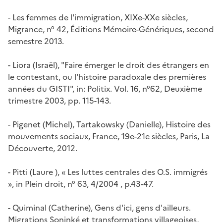
-
Les femmes de l'immigration, XIXe-XXe siècles
,
Migrance
, n° 42, Éditions Mémoire-Génériques, second
semestre 2013.
- Liora (Israël), "Faire émerger le droit des étrangers en
le contestant, ou l'histoire paradoxale des premières
années du GISTI", in:
Politix
. Vol. 16, n°62, Deuxième
trimestre 2003, pp. 115-143.
- Pigenet (Michel), Tartakowsky (Danielle),
Histoire des
mouvements sociaux, France, 19e-21e siècles
, Paris, La
Découverte, 2012.
- Pitti (Laure ), « Les luttes centrales des O.S. immigrés
», in
Plein droit
, n° 63, 4/2004 , p.43-47.
- Quiminal (Catherine),
Gens d'ici, gens d'ailleurs.
Migrations Soninké et transformations villageoises
,