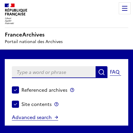
RÉPUBLIQUE
FRANÇAISE
FranceArchives
Portail national des Archives
Type a word or phrase
FAQ
Search
Choose search perimeter
Referenced archives
Referenced archives
Site contents
Site contents
Advanced search