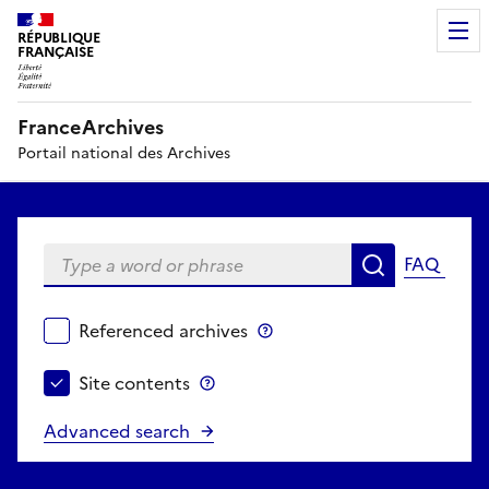
RÉPUBLIQUE
FRANÇAISE
FranceArchives
Portail national des Archives
Type a word or phrase
FAQ
Search
Choose search perimeter
Referenced archives
Referenced archives
Site contents
Site contents
Advanced search