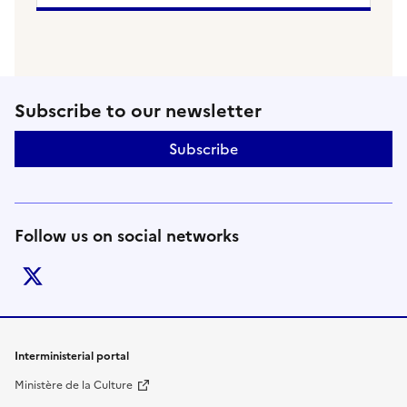
Follow us on social networks an
Subscribe to our newsletter
Subscribe
Follow us on social networks
twitter
Footer links
Interministerial portal
Ministère de la Culture