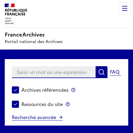
RÉPUBLIQUE
FRANÇAISE
FranceArchives
Portail national des Archives
Saisir un mot ou une expression
FAQ
Recherche
Choisir le périmètre de recherche
Archives référencées
Archives référencées
Ressources du site
Ressources du site
Recherche avancée