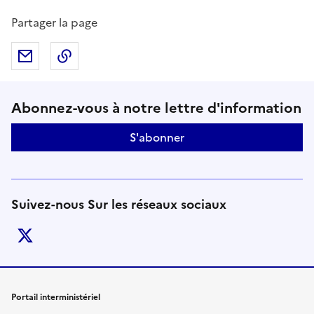
Partager la page
Partager par mail
Copier dans le presse-papier
Suivez-nous sur le réseaux soci
Abonnez-vous à notre lettre d'information
S'abonner
Suivez-nous Sur les réseaux sociaux
twitter
Liens de bas de page
Portail interministériel