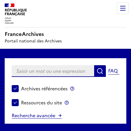
RÉPUBLIQUE
FRANÇAISE
FranceArchives
Portail national des Archives
Saisir un mot ou une expression
FAQ
Recherche
Choisir le périmètre de recherche
Archives référencées
Archives référencées
Ressources du site
Ressources du site
Recherche avancée