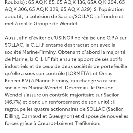
Roubaix) : 65 AQ K 85, 65 AQ K 136, 65A Q K 294, 65
AQ K 306, 65 AQ K 329, 65 AQ K 329). Si l'opération
aboutit, la cohésion de Sacilor/SOLLAC s'effondre et
met à mal le Groupe de Wendel.
Aussi, afin d'éviter qu'USINOR ne réalise une O.P.A sur
SOLLAC, la C.L.I.F entame des tractations avec la
société Marine-Firminy. Obtenant d'abord la majorité
de Marine, la C .L.I.F fait ensuite apport de ses actifs
industriels et de ceux de deux sociétés de portefeuille
qu'elle a sous son contrôle (LORMÉTAL et Ornas
Beheer B.V) à Marine-Firminy, qui change sa raison
sociale en Marine-Wendel. Désormais, le Groupe
Wendel s'assure un contrôle majoritaire sur Sacilor
(46,7%) et donc un renforcement de son unité : il
regroupe les quatre actionnaires de SOLLAC (Sacilor,
Dilling, Carnaud et Gueugnon) et dispose de nouvelles
forces grâce à Creusot-Loire et Tréfilunion.