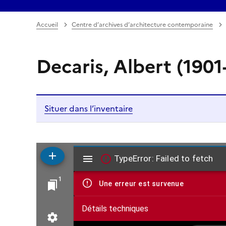
Accueil
Centre d’archives d’architecture contemporaine
Decaris, Albert (1901
Situer dans l’inventaire
V
TypeError: Failed to fetch
i
1
Une erreur est survenue
s
Détails techniques
u