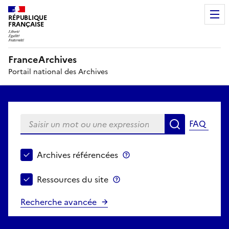
RÉPUBLIQUE
FRANÇAISE
FranceArchives
Portail national des Archives
Saisir un mot ou une expression
FAQ
Recherche
Choisir le périmètre de recherche
Archives référencées
Archives référencées
Ressources du site
Ressources du site
Recherche avancée