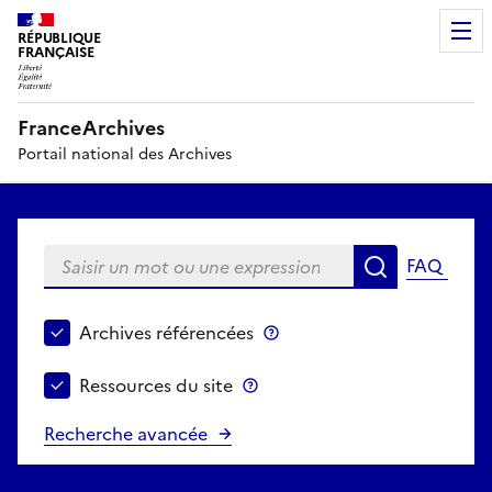
RÉPUBLIQUE
FRANÇAISE
FranceArchives
Portail national des Archives
Saisir un mot ou une expression
FAQ
Recherche
Choisir le périmètre de recherche
Archives référencées
Archives référencées
Ressources du site
Ressources du site
Recherche avancée