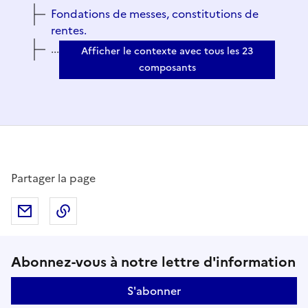
Fondations de messes, constitutions de
rentes.
...
Afficher le contexte avec tous les 23
composants
Partager la page
Partager par mail
Copier dans le presse-papier
Suivez-nous sur le réseaux soci
Abonnez-vous à notre lettre d'information
S'abonner