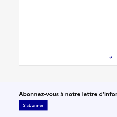
Suivez-nous sur le résea
Abonnez-vous à notre lettre d'info
S'abonner