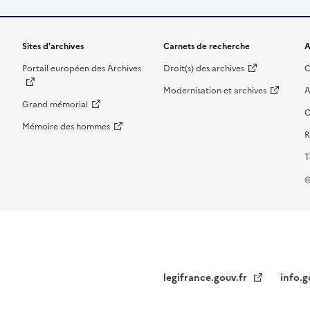
Sites d'archives
Carnets de recherche
A
Portail européen des Archives
Droit(s) des archives
C
Modernisation et archives
A
Grand mémorial
O
Mémoire des hommes
R
T
@
legifrance.gouv.fr
info.g