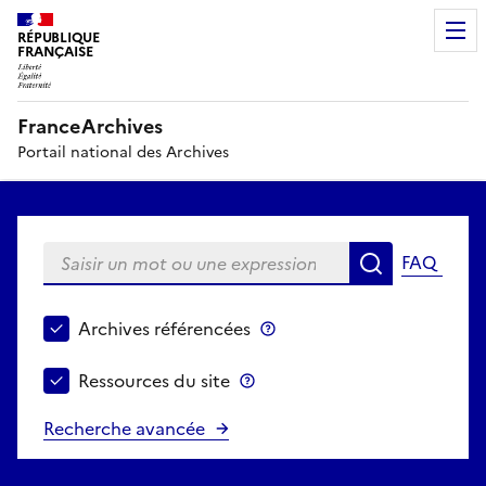
RÉPUBLIQUE
FRANÇAISE
FranceArchives
Portail national des Archives
Saisir un mot ou une expression
FAQ
Recherche
Choisir le périmètre de recherche
Archives référencées
Archives référencées
Ressources du site
Ressources du site
Recherche avancée