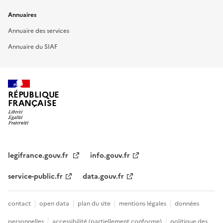
Annuaires
Annuaire des services
Annuaire du SIAF
RÉPUBLIQUE
FRANÇAISE
legifrance.gouv.fr
info.gouv.fr
service-public.fr
data.gouv.fr
contact
open data
plan du site
mentions légales
données
personnelles
accessibilité (partiellement conforme)
politique des