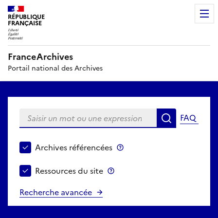
RÉPUBLIQUE
FRANÇAISE
FranceArchives
Portail national des Archives
Saisir un mot ou une expression
FAQ
Recherche
Choisir le périmètre de recherche
Archives référencées
Archives référencées
Ressources du site
Ressources du site
Recherche avancée