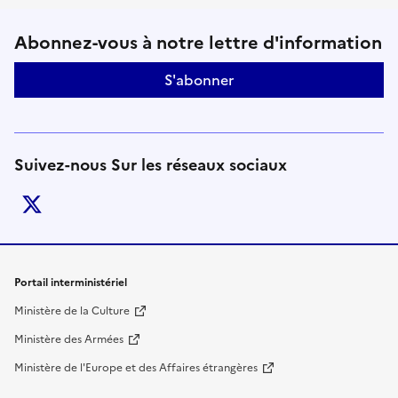
Suivez-nous sur le réseaux soci
Abonnez-vous à notre lettre d'information
S'abonner
Suivez-nous Sur les réseaux sociaux
twitter
Liens de bas de page
Portail interministériel
Ministère de la Culture
Ministère des Armées
Ministère de l'Europe et des Affaires étrangères