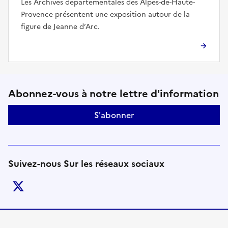
Les Archives départementales des Alpes-de-Haute-
Provence présentent une exposition autour de la
figure de Jeanne d’Arc.
Suivez-nous sur le réseaux soci
Abonnez-vous à notre lettre d'information
S'abonner
Suivez-nous Sur les réseaux sociaux
twitter