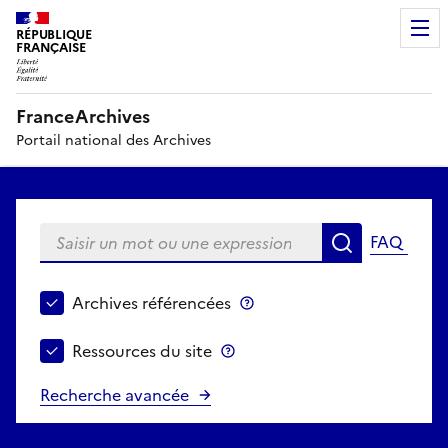
RÉPUBLIQUE
FRANÇAISE
FranceArchives
Portail national des Archives
Saisir un mot ou une expression
FAQ
Recherche
Choisir le périmètre de recherche
Archives référencées
Archives référencées
Ressources du site
Ressources du site
Recherche avancée