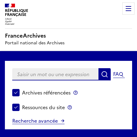
RÉPUBLIQUE
FRANÇAISE
FranceArchives
Portail national des Archives
Saisir un mot ou une expression
FAQ
Recherche
Choisir le périmètre de recherche
Archives référencées
Archives référencées
Ressources du site
Ressources du site
Recherche avancée