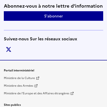
Suivez-nous sur le réseaux soci
Abonnez-vous à notre lettre d'information
S'abonner
Suivez-nous Sur les réseaux sociaux
twitter
Liens de bas de page
Portail interministériel
Ministère de la Culture
Ministère des Armées
Ministère de l'Europe et des Affaires étrangères
Sites publics