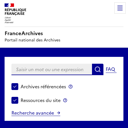
RÉPUBLIQUE
FRANÇAISE
FranceArchives
Portail national des Archives
Saisir un mot ou une expression
FAQ
Recherche
Choisir le périmètre de recherche
Archives référencées
Archives référencées
Ressources du site
Ressources du site
Recherche avancée