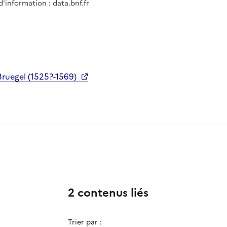
d'information : data.bnf.fr
Bruegel (1525?-1569)
2 contenus liés
Trier par :