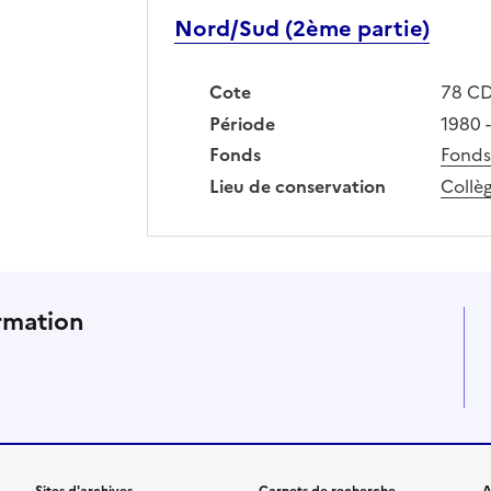
Nord/Sud (2ème partie)
Cote
78 CD
Période
1980 
Fonds
Fonds
Lieu de conservation
Collèg
ux sociaux et abonnez-vous à
rmation
Sites d'archives
Carnets de recherche
A