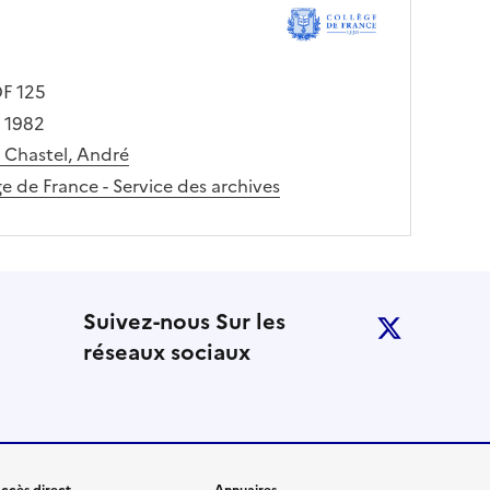
F 125
- 1982
 Chastel, André
e de France - Service des archives
 notre lettre d’information
Suivez-nous Sur les
twitter
réseaux sociaux
ccès direct
Annuaires