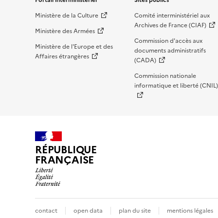
Liens de bas de page
Ministère de la Culture
Comité interministériel aux
Archives de France (CIAF)
Ministère des Armées
Commission d'accès aux
Ministère de l'Europe et des
documents administratifs
Affaires étrangères
(CADA)
Commission nationale
informatique et liberté (CNIL)
RÉPUBLIQUE
FRANÇAISE
contact
open data
plan du site
mentions légales