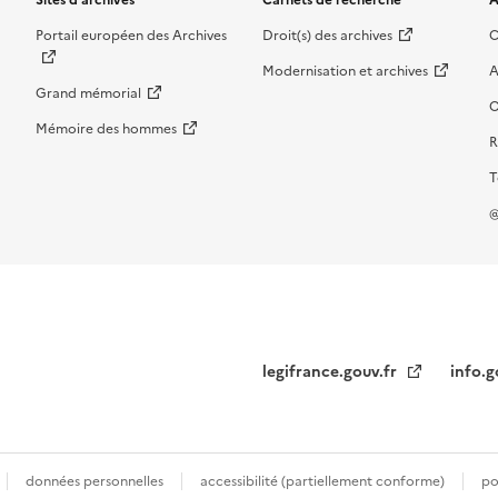
Portail européen des Archives
Droit(s) des archives
C
Modernisation et archives
A
Grand mémorial
O
Mémoire des hommes
R
T
@
legifrance.gouv.fr
info.g
données personnelles
accessibilité (partiellement conforme)
po