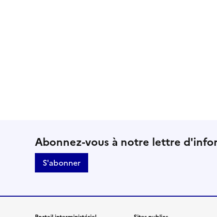
Suivez-nous sur le résea
Abonnez-vous à notre lettre d'info
S'abonner
Portail interministériel
Sites publics