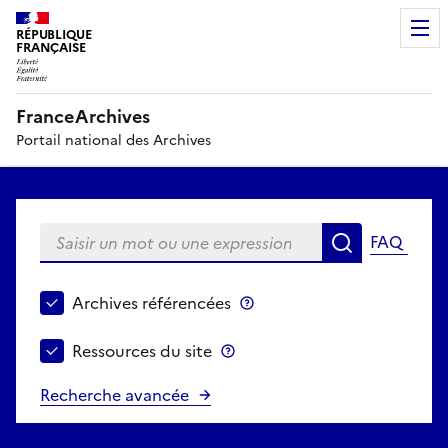
RÉPUBLIQUE
FRANÇAISE
FranceArchives
Portail national des Archives
Saisir un mot ou une expression
FAQ
Recherche
Choisir le périmètre de recherche
Archives référencées
Archives référencées
Ressources du site
Ressources du site
Recherche avancée