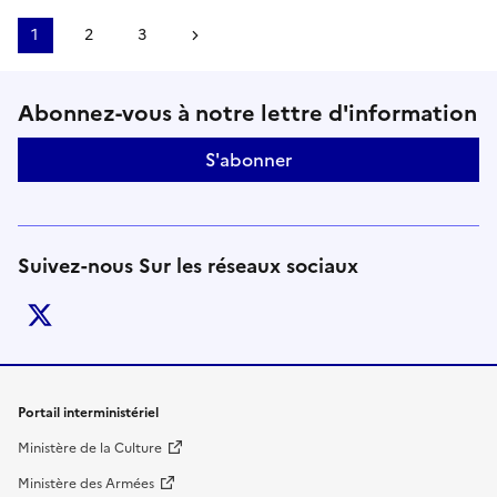
1
2
3
Page suivante
Suivez-nous sur le réseaux soci
Abonnez-vous à notre lettre d'information
S'abonner
Suivez-nous Sur les réseaux sociaux
twitter
Liens de bas de page
Portail interministériel
Ministère de la Culture
Ministère des Armées