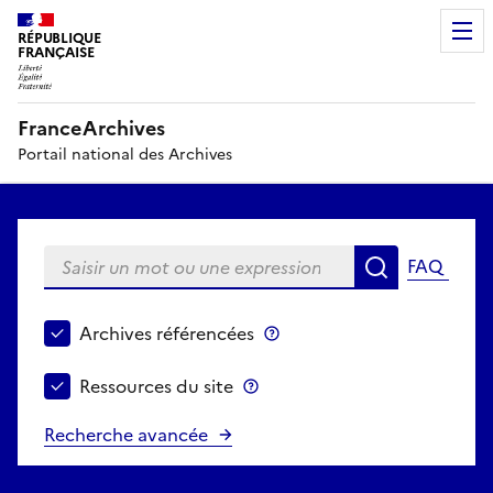
RÉPUBLIQUE
FRANÇAISE
FranceArchives
Portail national des Archives
Saisir un mot ou une expression
FAQ
Recherche
Choisir le périmètre de recherche
Archives référencées
Archives référencées
Ressources du site
Ressources du site
Recherche avancée