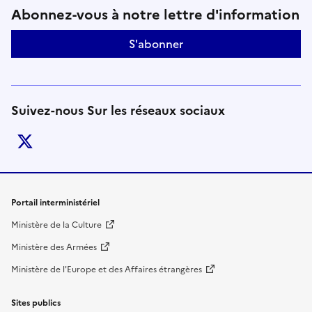
Suivez-nous sur le réseaux soci
Abonnez-vous à notre lettre d'information
S'abonner
Suivez-nous Sur les réseaux sociaux
twitter
Liens de bas de page
Portail interministériel
Ministère de la Culture
Ministère des Armées
Ministère de l'Europe et des Affaires étrangères
Sites publics