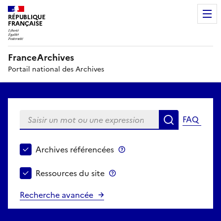
RÉPUBLIQUE
FRANÇAISE
FranceArchives
Portail national des Archives
Saisir un mot ou une expression
FAQ
Recherche
Choisir le périmètre de recherche
Archives référencées
Archives référencées
Ressources du site
Ressources du site
Recherche avancée