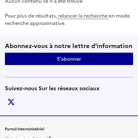
Aucun contenu lié n'a été trouvé
Pour plus de résultats,
relancer la recherche
en mode
recherche approximative.
Suivez-nous sur le réseaux soci
Abonnez-vous à notre lettre d'information
S'abonner
Suivez-nous Sur les réseaux sociaux
twitter
Liens de bas de page
Portail interministériel