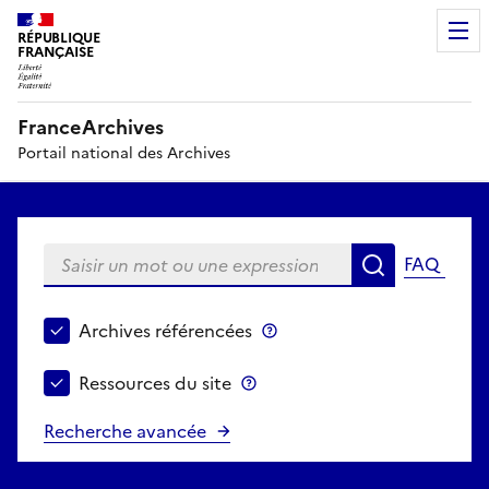
RÉPUBLIQUE
FRANÇAISE
FranceArchives
Portail national des Archives
Saisir un mot ou une expression
FAQ
Recherche
Choisir le périmètre de recherche
Archives référencées
Archives référencées
Ressources du site
Ressources du site
Recherche avancée