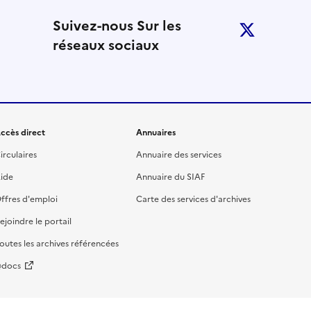
 notre lettre d’information
Suivez-nous Sur les
twitter
réseaux sociaux
ccès direct
Annuaires
irculaires
Annuaire des services
ide
Annuaire du SIAF
ffres d'emploi
Carte des services d'archives
ejoindre le portail
outes les archives référencées
docs