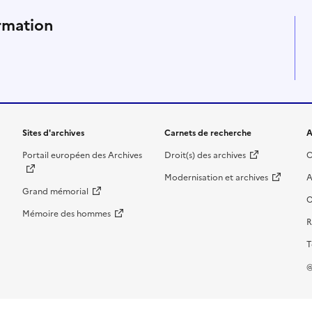
ux sociaux et abonnez-vous à
rmation
Sites d'archives
Carnets de recherche
A
Portail européen des Archives
Droit(s) des archives
C
Modernisation et archives
A
Grand mémorial
O
Mémoire des hommes
R
T
@