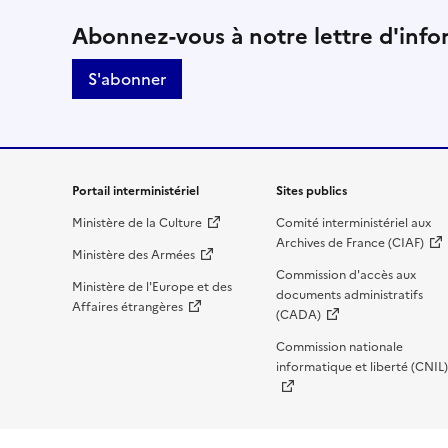
Suivez-nous sur le résea
Abonnez-vous à notre lettre d'info
S'abonner
Liens de bas de page
Portail interministériel
Sites publics
Ministère de la Culture
Comité interministériel aux
Archives de France (CIAF)
Ministère des Armées
Commission d'accès aux
Ministère de l'Europe et des
documents administratifs
Affaires étrangères
(CADA)
Commission nationale
informatique et liberté (CNIL)