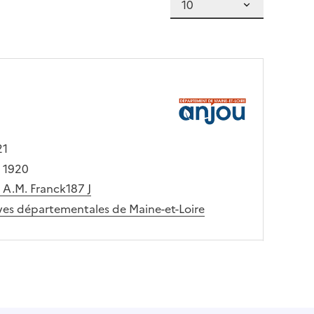
21
- 1920
 A.M. Franck187 J
ves départementales de Maine-et-Loire