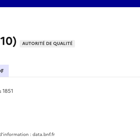
910)
AUTORITÉ DE QUALITÉ
DF
s 1851
d'information : data.bnf.fr