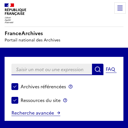
RÉPUBLIQUE
FRANÇAISE
FranceArchives
Portail national des Archives
Saisir un mot ou une expression
FAQ
Recherche
Choisir le périmètre de recherche
Archives référencées
Archives référencées
Ressources du site
Ressources du site
Recherche avancée