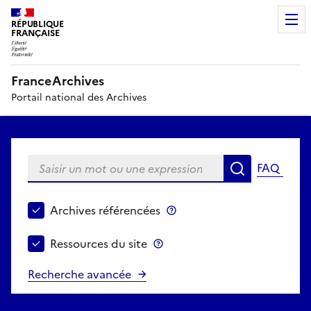
RÉPUBLIQUE
FRANÇAISE
FranceArchives
Portail national des Archives
Saisir un mot ou une expression
FAQ
Recherche
Choisir le périmètre de recherche
Archives référencées
Archives référencées
Ressources du site
Ressources du site
Recherche avancée