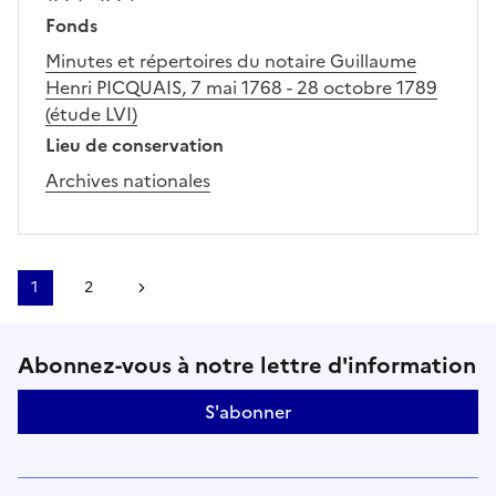
Fonds
Minutes et répertoires du notaire Guillaume
Henri PICQUAIS, 7 mai 1768 - 28 octobre 1789
(étude LVI)
Lieu de conservation
Archives nationales
1
2
Page suivante
Suivez-nous sur le réseaux soci
Abonnez-vous à notre lettre d'information
S'abonner