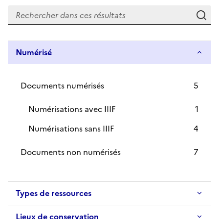
Re
Numérisé
Documents numérisés
5
Numérisations avec IIIF
1
Numérisations sans IIIF
4
Documents non numérisés
7
Types de ressources
Lieux de conservation