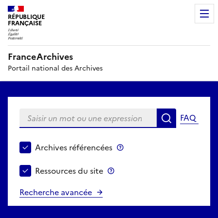
RÉPUBLIQUE
FRANÇAISE
FranceArchives
Portail national des Archives
Saisir un mot ou une expression
FAQ
Recherche
Choisir le périmètre de recherche
Archives référencées
Archives référencées
Ressources du site
Ressources du site
Recherche avancée