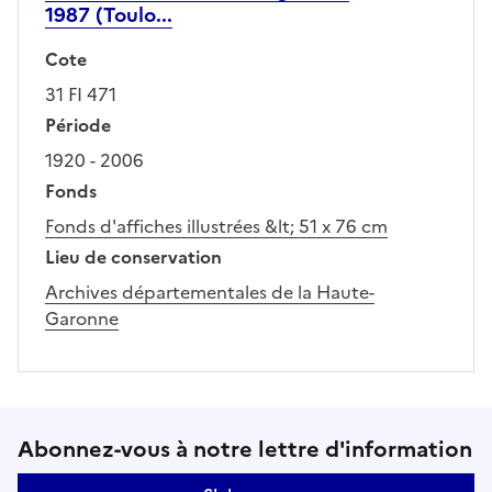
1987 (Toulo...
Cote
31 FI 471
Période
1920 - 2006
Fonds
Fonds d'affiches illustrées &lt; 51 x 76 cm
Lieu de conservation
Archives départementales de la Haute-
Garonne
Suivez-nous sur le réseaux soci
Abonnez-vous à notre lettre d'information