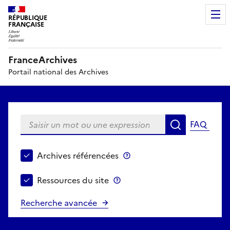
RÉPUBLIQUE
FRANÇAISE
FranceArchives
Portail national des Archives
Saisir un mot ou une expression
FAQ
Recherche
Choisir le périmètre de recherche
Archives référencées
Archives référencées
Ressources du site
Ressources du site
Recherche avancée