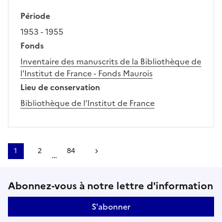
Période
1953 - 1955
Fonds
Inventaire des manuscrits de la Bibliothèque de
l'Institut de France - Fonds Maurois
Lieu de conservation
Bibliothèque de l’Institut de France
1
2
84
Page suivante
…
Suivez-nous sur le réseaux soci
Abonnez-vous à notre lettre d'information
S'abonner