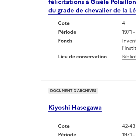
félicitations à Gisèle Polaill
du grade de chevalier de la Lé.
Cote
4
Période
1971 -
Fonds
Inven
l'Inst
Lieu de conservation
Biblio
DOCUMENT D'ARCHIVES
Kiyoshi Hasegawa
Cote
42-43
Période
1971 -