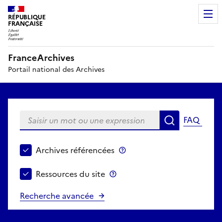
RÉPUBLIQUE
FRANÇAISE
FranceArchives
Portail national des Archives
Saisir un mot ou une expression
FAQ
Recherche
Choisir le périmètre de recherche
Archives référencées
Archives référencées
Ressources du site
Ressources du site
Recherche avancée