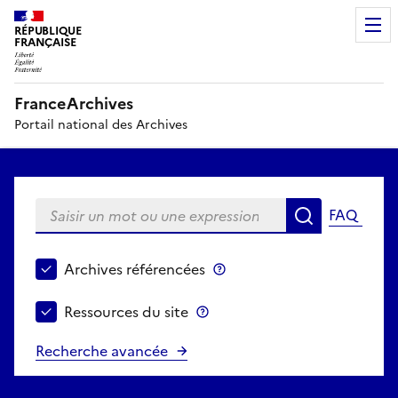
RÉPUBLIQUE
FRANÇAISE
FranceArchives
Portail national des Archives
Saisir un mot ou une expression
FAQ
Recherche
Choisir le périmètre de recherche
Archives référencées
Archives référencées
Ressources du site
Ressources du site
Recherche avancée