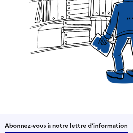
Suivez-nous sur le réseaux soci
Abonnez-vous à notre lettre d'information