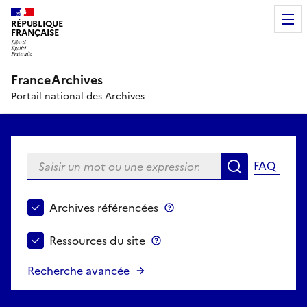
RÉPUBLIQUE
FRANÇAISE
FranceArchives
Portail national des Archives
Saisir un mot ou une expression
FAQ
Recherche
Choisir le périmètre de recherche
Archives référencées
Archives référencées
Ressources du site
Ressources du site
Recherche avancée