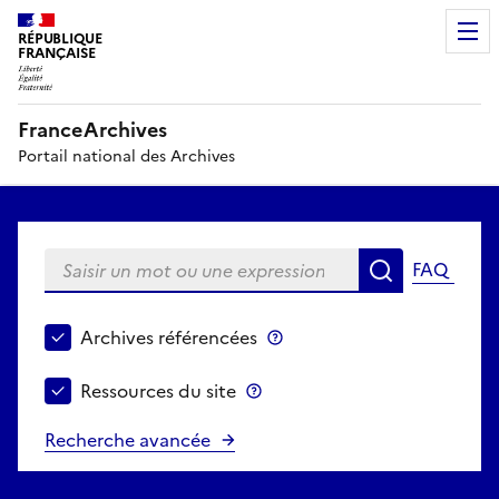
RÉPUBLIQUE
FRANÇAISE
FranceArchives
Portail national des Archives
Saisir un mot ou une expression
FAQ
Recherche
Choisir le périmètre de recherche
Archives référencées
Archives référencées
Ressources du site
Ressources du site
Recherche avancée