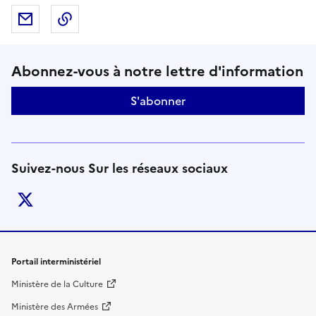
Partager par mail
Copier dans le presse-papier
Suivez-nous sur le réseaux soci
Abonnez-vous à notre lettre d'information
S'abonner
Suivez-nous Sur les réseaux sociaux
twitter
Liens de bas de page
Portail interministériel
Ministère de la Culture
Ministère des Armées