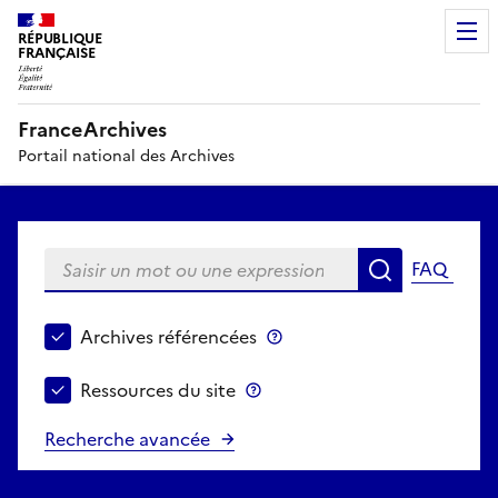
RÉPUBLIQUE
FRANÇAISE
FranceArchives
Portail national des Archives
Saisir un mot ou une expression
FAQ
Recherche
Choisir le périmètre de recherche
Archives référencées
Archives référencées
Ressources du site
Ressources du site
Recherche avancée