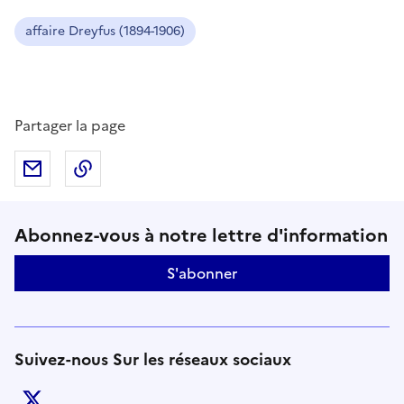
affaire Dreyfus (1894-1906)
Partager la page
Partager par mail
Copier dans le presse-papier
Suivez-nous sur le réseaux soci
Abonnez-vous à notre lettre d'information
S'abonner
Suivez-nous Sur les réseaux sociaux
twitter