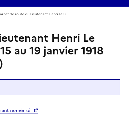
arnet de route du Lieutenant Henri Le C...
ieutenant Henri Le
15 au 19 janvier 1918
)
ment numérisé