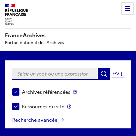
RÉPUBLIQUE
FRANÇAISE
FranceArchives
Portail national des Archives
Saisir un mot ou une expression
FAQ
Recherche
Choisir le périmètre de recherche
Archives référencées
Archives référencées
Ressources du site
Ressources du site
Recherche avancée