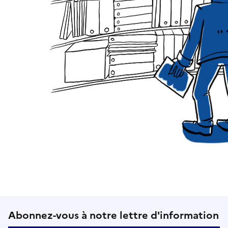
Suivez-nous sur le réseaux soci
Abonnez-vous à notre lettre d'information