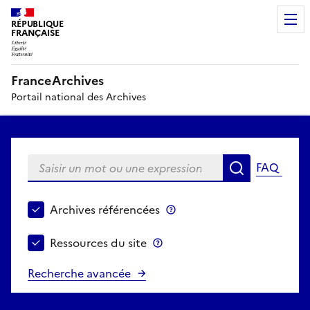
RÉPUBLIQUE
FRANÇAISE
FranceArchives
Portail national des Archives
Saisir un mot ou une expression
FAQ
Recherche
Choisir le périmètre de recherche
Archives référencées
Archives référencées
Ressources du site
Ressources du site
Recherche avancée