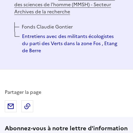
des sciences de l'homme (MMSH) - Secteur
Archives de la recherche
Fonds Claudie Gontier
Entretiens avec des militants écologistes
du parti des Verts dans la zone Fos , Etang
de Berre
Partager la page
Partager par mail
Copier dans le presse-papier
Suivez-nous sur le réseaux soci
Abonnez-vous à notre lettre d'information