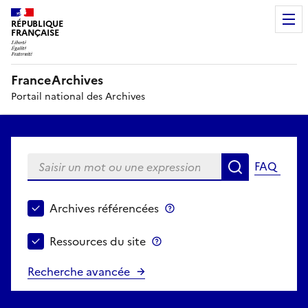
RÉPUBLIQUE
FRANÇAISE
FranceArchives
Portail national des Archives
Saisir un mot ou une expression
FAQ
Recherche
Choisir le périmètre de recherche
Archives référencées
Archives référencées
Ressources du site
Ressources du site
Recherche avancée