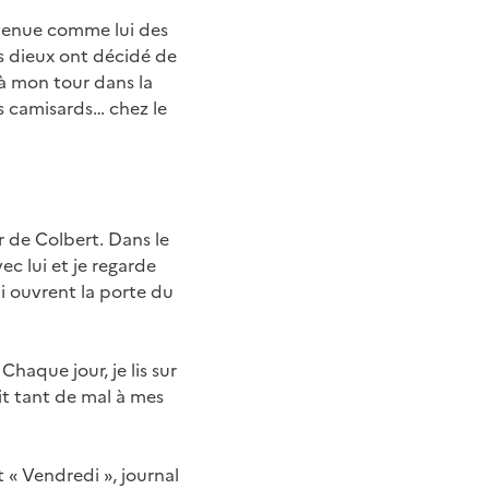
e venue comme lui des
es dieux ont décidé de
e à mon tour dans la
s camisards… chez le
 de Colbert. Dans le
c lui et je regarde
ui ouvrent la porte du
Chaque jour, je lis sur
 fit tant de mal à mes
 « Vendredi », journal