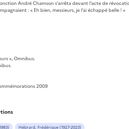
 fonction André Chamson s’arrêta devant l’acte de révocati
ompagnaient : « Eh bien, messieurs, je l’ai échappé belle ! »
 jours », Omnibus.
nibus.
 Commémorations 2009
utions
1983)
Hébrard, Frédérique (1927-2023)