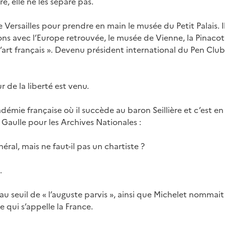
tre, elle ne les sépare pas.
ersailles pour prendre en main le musée du Petit Palais. Il
ns avec l’Europe retrouvée, le musée de Vienne, la Pinac
l’art français ». Devenu président international du Pen Club, 
ur de la liberté est venu.
cadémie française où il succède au baron Seillière et c’est e
Gaulle pour les Archives Nationales :
énéral, mais ne faut-il pas un chartiste ?
.
u seuil de « l’auguste parvis », ainsi que Michelet nommai
e qui s’appelle la France.