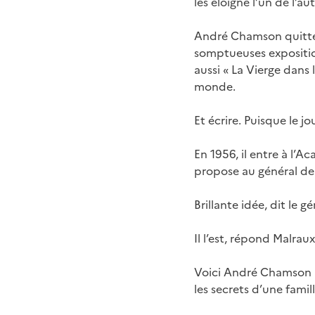
les éloigne l’un de l’au
André Chamson quitte V
somptueuses expositio
aussi « La Vierge dans 
monde.
Et écrire. Puisque le jo
En 1956, il entre à l’A
propose au général de 
Brillante idée, dit le g
Il l’est, répond Malraux
Voici André Chamson a
les secrets d’une famill