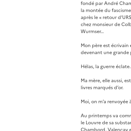
fondé par André Chams
la montée du fascisme,
après le « retour d’UR
chez monsieur de Colber
Wurmser…
Mon père est écrivain e
devenant une grande 
Hélas, la guerre éclate.
Ma mère, elle aussi, es
livres marqués d’or.
Moi, on m’a renvoyée à
Au printemps va comme
le Louvre de sa subst
Chambord, Valençay et