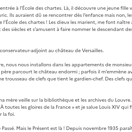
 entrée à l’École des chartes. Là, il découvre une jeune fill
ic. Ils auraient dû se rencontrer dès l’enfance mais non, l
de l’École des chartes ! Les dieux les marient, me font naîtr
 des siècles et s’amusent à faire nommer le descendant de
onservateur-adjoint au château de Versailles.
re, nous nous installons dans les appartements de monsieur
n père parcourt le château endormi ; parfois il m’emmène ave
e trousseau de clefs que tient le gardien-chef. Des clefs q
a mère veille sur la bibliothèque et les archives du Louvre. 
 À toutes les gloires de la France » et je salue Louis XIV qui
 la foi.
 Passé. Mais le Présent est là ! Depuis novembre 1935 paraît