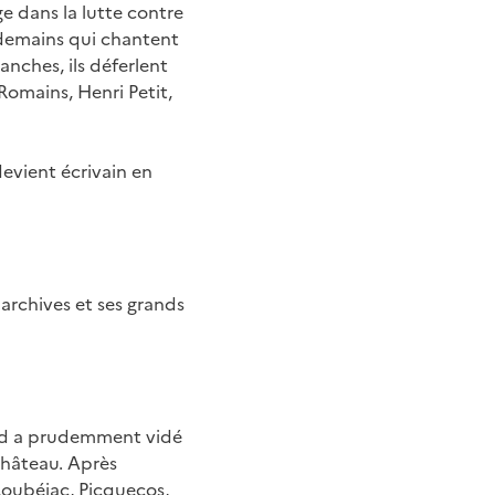
e dans la lutte contre
endemains qui chantent
anches, ils déferlent
Romains, Henri Petit,
devient écrivain en
 archives et ses grands
ard a prudemment vidé
château. Après
Loubéjac, Picquecos,