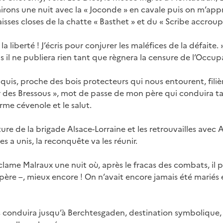
rons une nuit avec la « Joconde » en cavale puis on m’app
caisses closes de la chatte « Basthet » et du « Scribe accroupi
e la liberté ! J’écris pour conjurer les maléfices de la défait
is il ne publiera rien tant que règnera la censure de l’Occup
uis, proche des bois protecteurs qui nous entourent, filière
 des Bressous », mot de passe de mon père qui conduira tan
erme cévenole et le salut.
ure de la brigade Alsace-Lorraine et les retrouvailles avec 
les a unis, la reconquête va les réunir.
clame Malraux une nuit où, après le fracas des combats, il p
père –, mieux encore ! On n’avait encore jamais été marié
s conduira jusqu’à Berchtesgaden, destination symbolique, e