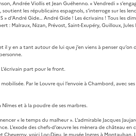
on, Andrée Viollis et Jean Guéhenno. « Vendredi » s’engag
 soutient les républicains espagnols, s’interroge sur les l
SS » d’André Gide… André Gide ! Les écrivains ! Tous les dim
t : Malraux, Nizan, Prévost, Saint-Exupéry, Guilloux, Jules 
t il y en a tant autour de lui que j’en viens à penser qu’on 
personne.
 L’écrivain part pour le front.
t mobilisée. Par le Louvre qui l’envoie à Chambord, avec ses
 Nîmes et à la poudre de ses marbres.
ncer « le temps du malheur ». L’admirable Jacques Jauj
ance. L’exode des chefs-d’œuvre les mènera de château en 
 Cheverny, voici Loc-Dieu, le musée Ingres à Montauban, 