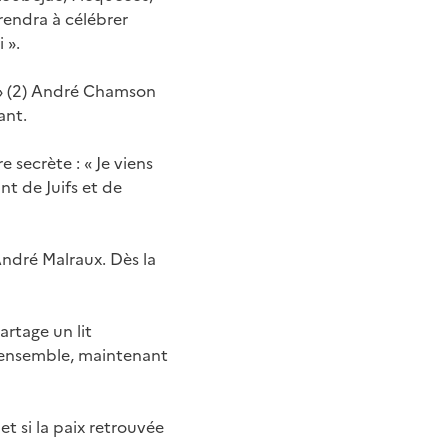
rendra à célébrer
 ».
e. » (2) André Chamson
ant.
 secrète : « Je viens
t de Juifs et de
André Malraux. Dès la
artage un lit
s ensemble, maintenant
t si la paix retrouvée