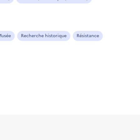
Musée
Recherche historique
Résistance
ns le presse-papier