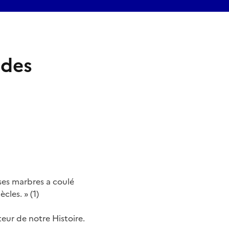
 des
 ses marbres a coulé
cles. » (1)
eur de notre Histoire.