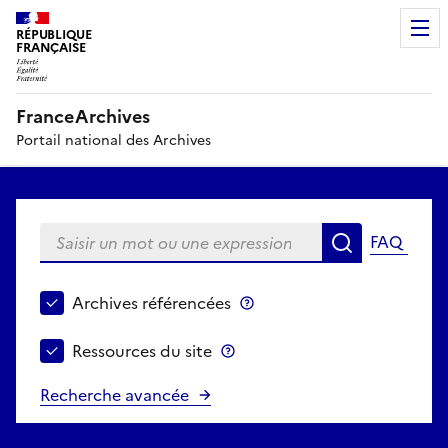
RÉPUBLIQUE
FRANÇAISE
FranceArchives
Portail national des Archives
Saisir un mot ou une expression
FAQ
Recherche
Choisir le périmètre de recherche
Archives référencées
Archives référencées
Ressources du site
Ressources du site
Recherche avancée