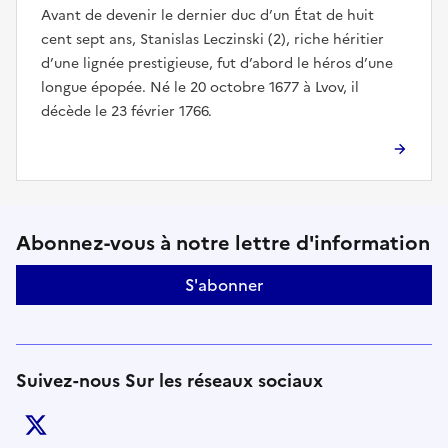
Avant de devenir le dernier duc d’un État de huit
cent sept ans, Stanislas Leczinski (2), riche héritier
d’une lignée prestigieuse, fut d’abord le héros d’une
longue épopée. Né le 20 octobre 1677 à Lvov, il
décède le 23 février 1766.
Suivez-nous sur le réseaux soci
Abonnez-vous à notre lettre d'information
S'abonner
Suivez-nous Sur les réseaux sociaux
twitter