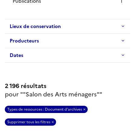
Publications
1
Lieux de conservation
Producteurs
Dates
2 196 résultats
pour ""Salon des Arts ménagers""
Filtres sélectionnés
Types de ressources : Document d'archives
Supprimer tous les filtres