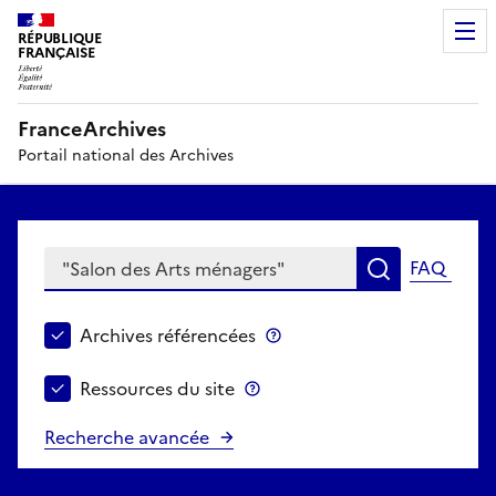
RÉPUBLIQUE
FRANÇAISE
FranceArchives
Portail national des Archives
Saisir un mot ou une expression
FAQ
Recherche
Choisir le périmètre de recherche
Archives référencées
Archives référencées
Ressources du site
Ressources du site
Recherche avancée