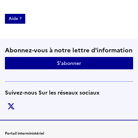
Aide ?
Suivez-nous sur le réseaux soci
Abonnez-vous à notre lettre d'information
S'abonner
Suivez-nous Sur les réseaux sociaux
twitter
Liens de bas de page
Portail interministériel