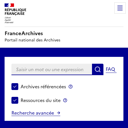
RÉPUBLIQUE
FRANÇAISE
FranceArchives
Portail national des Archives
Saisir un mot ou une expression
FAQ
Recherche
Choisir le périmètre de recherche
Archives référencées
Archives référencées
Ressources du site
Ressources du site
Recherche avancée