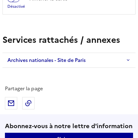
Services rattachés / annexes
Archives nationales - Site de Paris
Partager la page
Partager par mail
Copier dans le presse-papier
Suivez-nous sur le réseaux soci
Abonnez-vous à notre lettre d'information