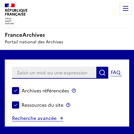
RÉPUBLIQUE
FRANÇAISE
FranceArchives
Portail national des Archives
Saisir un mot ou une expression
FAQ
Recherche
Choisir le périmètre de recherche
Archives référencées
Archives référencées
Ressources du site
Ressources du site
Recherche avancée