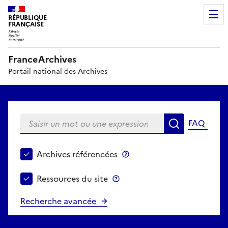
RÉPUBLIQUE
FRANÇAISE
FranceArchives
Portail national des Archives
Saisir un mot ou une expression
FAQ
Recherche
Choisir le périmètre de recherche
Archives référencées
Archives référencées
Ressources du site
Ressources du site
Recherche avancée