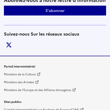
Suivez-nous sur le réseaux soci
Abonnez-vous à notre lettre d'information
S'abonner
Suivez-nous Sur les réseaux sociaux
twitter
Liens de bas de page
Portail interministériel
Ministère de la Culture
Ministère des Armées
Ministère de l'Europe et des Affaires étrangères
Sites publics
Comité interministériel aux Archives de France (CIAF)