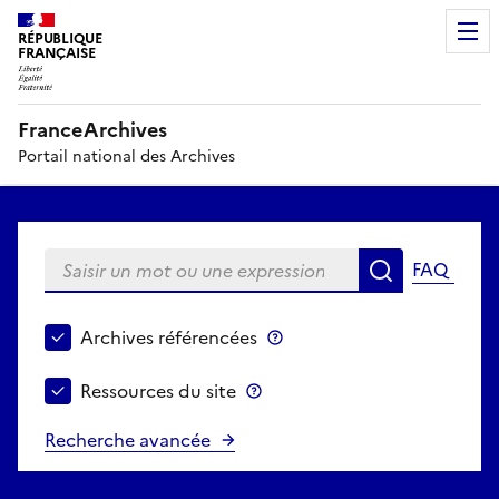
RÉPUBLIQUE
FRANÇAISE
FranceArchives
Portail national des Archives
Saisir un mot ou une expression
FAQ
Recherche
Choisir le périmètre de recherche
Archives référencées
Archives référencées
Ressources du site
Ressources du site
Recherche avancée