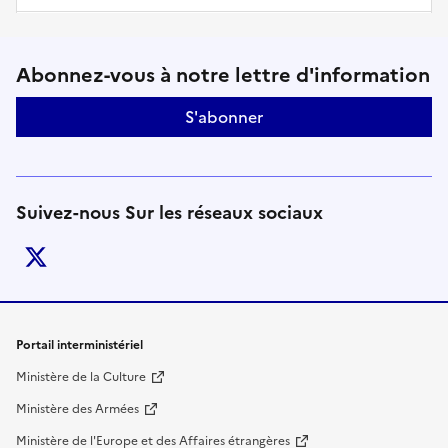
Suivez-nous sur le réseaux soci
Abonnez-vous à notre lettre d'information
S'abonner
Suivez-nous Sur les réseaux sociaux
twitter
Liens de bas de page
Portail interministériel
Ministère de la Culture
Ministère des Armées
Ministère de l'Europe et des Affaires étrangères