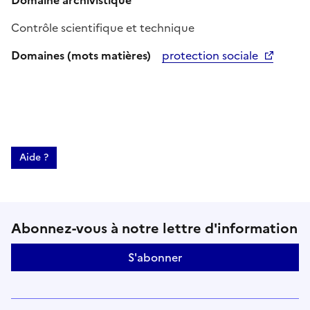
Domaine archivistique
Contrôle scientifique et technique
Domaines (mots matières)
protection sociale
Aide ?
Suivez-nous sur le réseaux soci
Abonnez-vous à notre lettre d'information
S'abonner