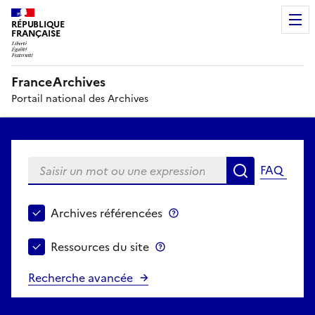
RÉPUBLIQUE
FRANÇAISE
FranceArchives
Portail national des Archives
Saisir un mot ou une expression
FAQ
Recherche
Choisir le périmètre de recherche
Archives référencées
Archives référencées
Ressources du site
Ressources du site
Recherche avancée