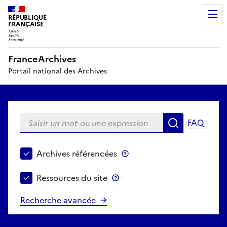
RÉPUBLIQUE
FRANÇAISE
FranceArchives
Portail national des Archives
Saisir un mot ou une expression
FAQ
Recherche
Choisir le périmètre de recherche
Archives référencées
Archives référencées
Ressources du site
Ressources du site
Recherche avancée