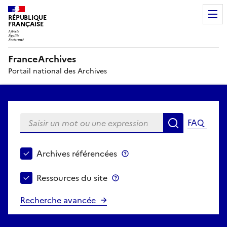
RÉPUBLIQUE
FRANÇAISE
FranceArchives
Portail national des Archives
Saisir un mot ou une expression
FAQ
Recherche
Choisir le périmètre de recherche
Archives référencées
Archives référencées
Ressources du site
Ressources du site
Recherche avancée