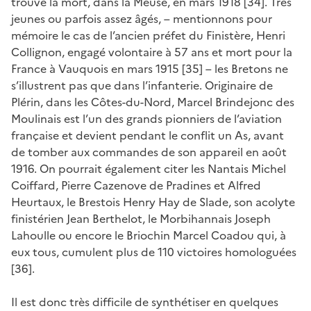
trouve la mort, dans la Meuse, en mars 1918 [34]. Très
jeunes ou parfois assez âgés, – mentionnons pour
mémoire le cas de l’ancien préfet du Finistère, Henri
Collignon, engagé volontaire à 57 ans et mort pour la
France à Vauquois en mars 1915 [35] – les Bretons ne
s’illustrent pas que dans l’infanterie. Originaire de
Plérin, dans les Côtes-du-Nord, Marcel Brindejonc des
Moulinais est l’un des grands pionniers de l’aviation
française et devient pendant le conflit un As, avant
de tomber aux commandes de son appareil en août
1916. On pourrait également citer les Nantais Michel
Coiffard, Pierre Cazenove de Pradines et Alfred
Heurtaux, le Brestois Henry Hay de Slade, son acolyte
finistérien Jean Berthelot, le Morbihannais Joseph
Lahoulle ou encore le Briochin Marcel Coadou qui, à
eux tous, cumulent plus de 110 victoires homologuées
[36].
Il est donc très difficile de synthétiser en quelques