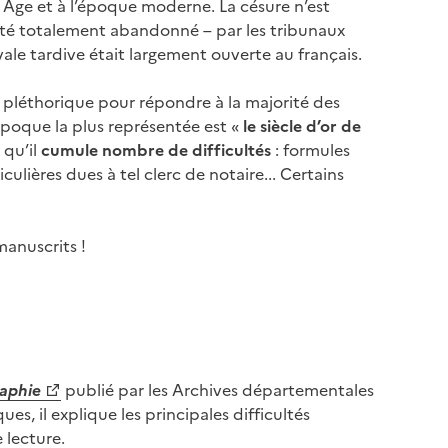
 Âge et à l’époque moderne. La césure n’est
 été totalement abandonné – par les tribunaux
le tardive était largement ouverte au français.
s pléthorique pour répondre à la majorité des
époque la plus représentée est «
le siècle d’or de
 qu’il
cumule nombre de difficultés
: formules
culières dues à tel clerc de notaire... Certains
manuscrits !
raphie
publié par les Archives départementales
es, il explique les principales difficultés
 lecture.