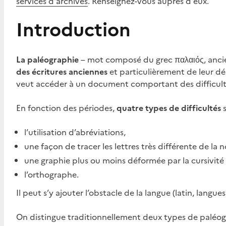
services d'archives
. Renseignez-vous auprès d'eux.
Introduction
La paléographie
– mot composé du grec παλαιός, ancien,
des écritures anciennes
et particulièrement de leur déc
veut accéder à un document comportant des difficult
En fonction des périodes,
quatre types de difficultés
s
l’utilisation d’abréviations,
une façon de tracer les lettres très différente de la 
une graphie plus ou moins déformée par la cursivité (l
l’orthographe.
Il peut s’y ajouter l’obstacle de la langue (latin, langue
On distingue traditionnellement deux types de paléogr