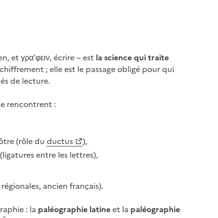
 et γρα'φειν, écrire – est
la science qui traite
hiffrement ; elle est le passage obligé pour qui
és de lecture.
e rencontrent :
nôtre (rôle du
ductus
),
igatures entre les lettres),
s régionales, ancien français).
aphie : la
paléographie latine
et la
paléographie