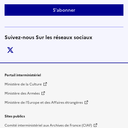
S'abonner
Suivez-nous Sur les réseaux sociaux
twitter
Liens de bas de page
Portail interministériel
Ministère de la Culture
Ministère des Armées
Ministère de l'Europe et des Affaires étrangères
Sites publics
Comité interministériel aux Archives de France (CIAF)