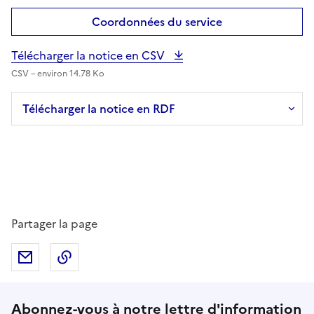
Coordonnées du service
Télécharger la notice en CSV
CSV – environ 14.78 Ko
Télécharger la notice en RDF
Partager la page
Partager par mail
Copier dans le presse-papier
Suivez-nous sur le réseaux soci
Abonnez-vous à notre lettre d'information