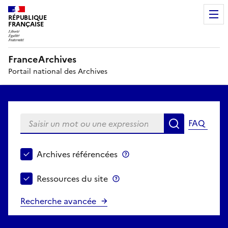
RÉPUBLIQUE
FRANÇAISE
FranceArchives
Portail national des Archives
Saisir un mot ou une expression
FAQ
Recherche
Choisir le périmètre de recherche
Archives référencées
Archives référencées
Ressources du site
Ressources du site
Recherche avancée