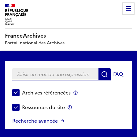
RÉPUBLIQUE
FRANÇAISE
FranceArchives
Portail national des Archives
Saisir un mot ou une expression
FAQ
Recherche
Choisir le périmètre de recherche
Archives référencées
Archives référencées
Ressources du site
Ressources du site
Recherche avancée