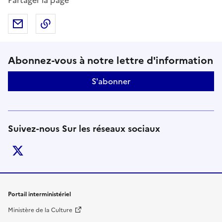
Partager par mail
Copier dans le presse-papier
Suivez-nous sur le réseaux soci
Abonnez-vous à notre lettre d'information
S'abonner
Suivez-nous Sur les réseaux sociaux
twitter
Liens de bas de page
Portail interministériel
Ministère de la Culture