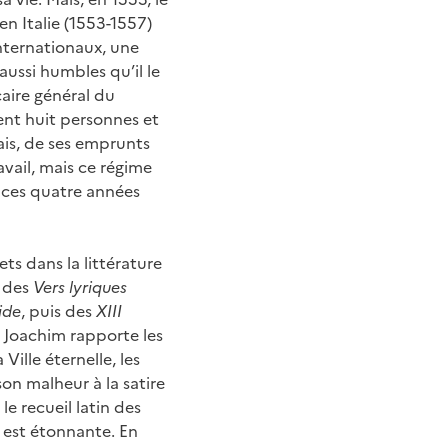
n Italie (1553-1557)
internationaux, une
aussi humbles qu’il le
caire général du
cent huit personnes et
ais, de ses emprunts
ravail, mais ce régime
t ces quatre années
ets dans la littérature
s des
Vers lyriques
ide
, puis des
XIII
, Joachim rapporte les
ille éternelle, les
son malheur à la satire
t le recueil latin des
, est étonnante. En