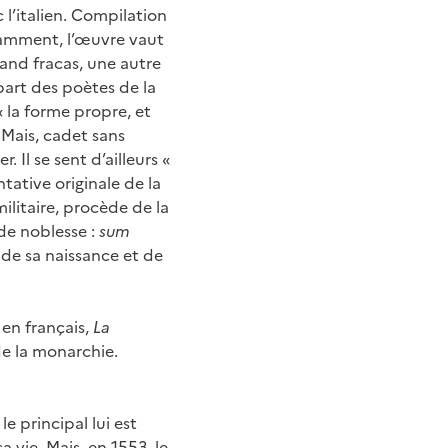
 l’italien. Compilation
otamment, l’œuvre vaut
rand fracas, une autre
upart des poètes de la
 la forme propre, et
 Mais, cadet sans
 Il se sent d’ailleurs «
ntative originale de la
ilitaire, procède de la
 de noblesse :
sum
 de sa naissance et de
 en français,
La
de la monarchie.
e principal lui est
a vie. Mais, en 1553, le