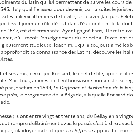
diments du latin qui lui permettent de suivre les cours de d
45. Il s’y qualifie assez pour devenir, par la suite, le jurist
ssi les milieux littéraires de la ville, se lie avec Jacques Pele
 devait jouer un rôle décisif dans l’élaboration de la doctr
en 1547, est déterminante. Ayant gagné Paris, il le retrouv
eret, où il reçoit l’enseignement du principal, l’excellent he
gieusement studieuse. Joachim, « qui a toujours aimé les bo
c, approfondit sa connaissance des Latins, découvre les Itali
uistes.
t ses amis, ceux que Ronsard, le chef de file, appelle alors
cole. Mais tous, animés par l’enthousiasme humaniste, se r
gné par Joachim en 1549,
La Deffence et illustration de la la
se près, le programme de la Brigade, à laquelle Ronsard d
iade
.
nesse (ils ont entre vingt et trente ans, du Bellay en a vingt
veut rompre délibérément avec le passé, c’est-à-dire avec la
mique, plaidoyer patriotique,
La Deffence
apparaît comme 