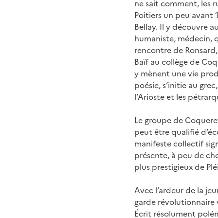
ne sait comment, les ru
Poitiers un peu avant 15
Bellay. Il y découvre au
humaniste, médecin, qui
rencontre de Ronsard, 
Baïf au collège de Coqu
y mènent une vie prodi
poésie, s’initie au gre
l’Arioste et les pétrarq
Le groupe de Coqueret e
peut être qualifié d’é
manifeste collectif si
présente, à peu de cho
plus prestigieux de
Plé
Avec l’ardeur de la jeu
garde révolutionnaire 
Écrit résolument polé