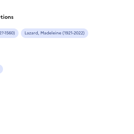
utions
2?-1560)
Lazard, Madeleine (1921-2022)
ns le presse-papier