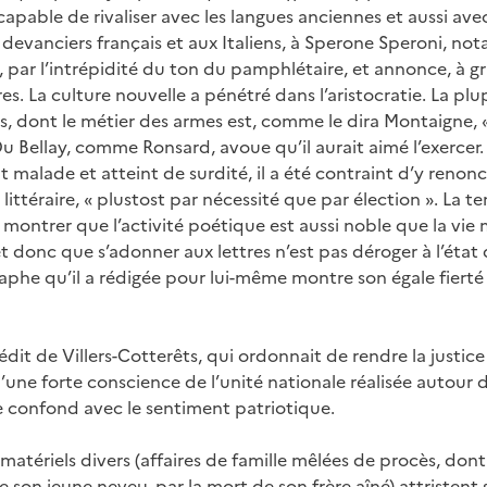
 capable de rivaliser avec les langues anciennes et aussi avec
 devanciers français et aux Italiens, à Sperone Speroni, n
, par l’intrépidité du ton du pamphlétaire, et annonce, à g
es. La culture nouvelle a pénétré dans l’aristocratie. La pl
s, dont le métier des armes est, comme le dira Montaigne, «
 Du Bellay, comme Ronsard, avoue qu’il aurait aimé l’exercer.
 malade et atteint de surdité, il a été contraint d’y renoncer.
littéraire, « plustost par nécessité que par élection ». La te
 montrer que l’activité poétique est aussi noble que la vie m
t donc que s’adonner aux lettres n’est pas déroger à l’état
itaphe qu’il a rédigée pour lui-même montre son égale fierté
’édit de Villers-Cotterêts, qui ordonnait de rendre la justice
une forte conscience de l’unité nationale réalisée autour 
e confond avec le sentiment patriotique.
matériels divers (affaires de famille mêlées de procès, dont l
e son jeune neveu, par la mort de son frère aîné) attristent s