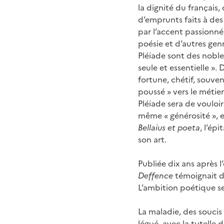
la dignité du français,
d’emprunts faits à des
par l’accent passionné
poésie et d’autres genr
Pléiade sont des noble
seule et essentielle ».
fortune, chétif, souvent
poussé » vers le métier 
Pléiade sera de vouloir
même « générosité », e
Bellaius et poeta
, l’ép
son art.
Publiée dix ans après l
Deffence
témoignait d’
L’ambition poétique s
La maladie, des soucis 
légué, avec la tutelle d