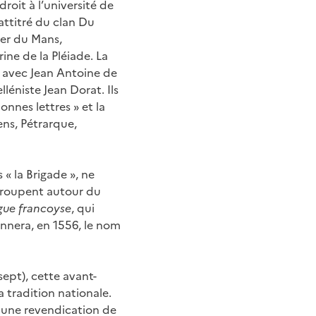
roit à l’université de
e attitré du clan Du
tier du Mans,
ine de la Pléiade. La
e avec Jean Antoine de
lléniste Jean Dorat. Ils
nnes lettres » et la
ens, Pétrarque,
 « la Brigade », ne
egroupent autour du
ngue francoyse
, qui
onnera, en 1556, le nom
-sept), cette avant-
 tradition nationale.
une revendication de