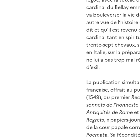
cardinal du Bellay emm
va bouleverser la vie 
autre vue de l’histoire
dit et qu’il est revenu
cardinal tant en spiri
trente-sept chevaux, s
en Italie, sur la prépar
ne lui a pas trop mal 
d’exil.
La publication simult
française, offrait au p
(1549), du premier
Rec
sonnets de l’honneste
Antiquités de Rome
et
Regrets
, « papiers-jou
de la cour papale cor
Poemata.
Sa fécondité,