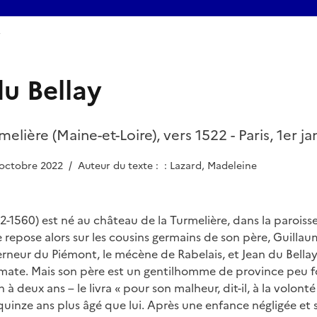
y
u Bellay
elière (Maine-et-Loire), vers 1522 - Paris, 1er ja
5 octobre 2022
/
Auteur du texte : : Lazard, Madeleine
-1560) est né au château de la Turmelière, dans la paroisse 
e repose alors sur les cousins germains de son père, Guillau
rneur du Piémont, le mécène de Rabelais, et Jean du Bellay,
omate. Mais son père est un gentilhomme de province peu fo
n à deux ans – le livra « pour son malheur, dit-il, à la volonté
quinze ans plus âgé que lui. Après une enfance négligée et s