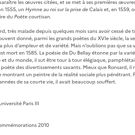
 paraître les œuvres citées, et se met à ses premières œuvre
’an 1555, un
Hymne au roi sur la prise de Calais
et, en 1559, o
tire du
Poète courtisan
.
d, très malade depuis quelques mois sans avoir cessé de trav
 souvent donné, parmi les grands poètes du XVIe siècle, la 
 plus d’ampleur et de variété. Mais n’oublions pas que sa
est mort en 1585. La poésie de Du Bellay étonne par la varié
e et du monde, il sut être tour à tour élégiaque, pamphléta
, poète des divertissements savants. Mieux que Ronsard, il n
 montrant un peintre de la réalité sociale plus pénétrant. 
années de sa courte vie, il avait beaucoup souffert.
niversité Paris III
 Commémorations 2010