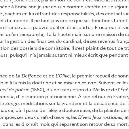
ène à Rome son jeune cousin comme secrétaire. Le séjour e
de Joachim en lui offrant des responsabilités, des contacts 
 et du monde. Il ne faut pas croire que ses fonctions furent 
 en France aussi pauvre qu’il en était parti. « Procureur et vi
tuel qu’en temporel », il a la haute main sur une maison de 
ur la gestion des finances du cardinal, de ses revenus franç
ation des dossiers de consistoire. Il s’est plaint de tout ce t
réussi puisqu’il n’a jamais autant ni mieux écrit que pendan
anée de
La Deffence
et de
L’Olive
, le premier recueil de sonn
ublic à la fois la doctrine et sa mise en œuvre. Suivent celle
ueil de poésie
(1550), d’une traduction du IVe livre de l’
Éné
 amour
, d’inspiration platonicienne. À son retour en France
 le
Songe,
méditations sur la grandeur et la décadence de la V
rnaux », où il passe de l’élégie douloureuse, de la plainte de 
rompue, ses deux chefs-d’œuvre, les
Divers Jeux rustiques
, e
 dans les dix-huit mois qui séparent son retour de sa mort