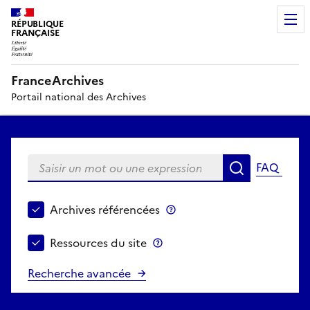
RÉPUBLIQUE
FRANÇAISE
FranceArchives
Portail national des Archives
Saisir un mot ou une expression
FAQ
Recherche
Choisir le périmètre de recherche
Archives référencées
Archives référencées
Ressources du site
Ressources du site
Recherche avancée