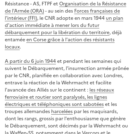
Résistance - AS, FTPF et
Organisation de la Résistance
de l'Armée (ORA)
- au sein des
Forces françaises de
l'intérieur (FFI)
, le CNR adopte en mars 1944
un plan
d'action immédiate à mener lors du futur
débarquement pour la libération du territoire
, déjà
entamée
en Corse grâce à l'action des résistants
locaux
.
A partir du 6 juin 1944
et pendant les semaines qui
suivent le Débarquement, l'insurrection armée prônée
par le CNR, planifiée en collaboration avec Londres,
entrave la réaction de la Wehrmacht et facilite
l'avancée des Alliés sur le continent :
les réseaux
ferroviaire et routier sont paralysés, les lignes
électriques et téléphoniques sont sabotées
et les
troupes allemandes
harcelées
par les maquisards,
dont les rangs, grossis par l'enthousiasme que génère
le Débarquement, sont décimés par la Wehrmacht ou
la Waffen-SS
, notamment dans
le Vercors
et
le