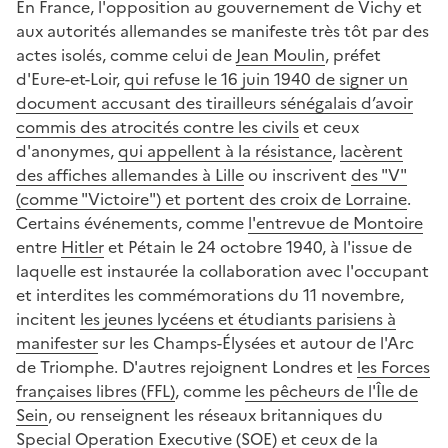
En France, l'opposition au gouvernement de Vichy et
aux autorités allemandes se manifeste très tôt par des
actes isolés, comme celui de
Jean Moulin
, préfet
d'Eure-et-Loir,
qui refuse le 16 juin 1940 de signer un
document accusant des tirailleurs sénégalais d’avoir
commis des atrocités contre les civils
et ceux
d'anonymes,
qui appellent à la résistance
,
lacèrent
des affiches allemandes à Lille
ou inscrivent
des "V"
(comme "Victoire") et portent des croix de Lorraine
.
Certains événements, comme
l'entrevue de Montoire
entre
Hitler
et Pétain le 24 octobre 1940, à l'issue de
laquelle est instaurée la collaboration avec l'occupant
et interdites les commémorations du 11 novembre,
incitent
les jeunes lycéens et étudiants parisiens à
manifester
sur les Champs-Élysées et autour de l'Arc
de Triomphe. D'autres rejoignent Londres et
les Forces
françaises libres (FFL)
, comme
les pêcheurs de l'Île de
Sein
, ou renseignent les réseaux britanniques du
Special Operation Executive (SOE)
et ceux de la