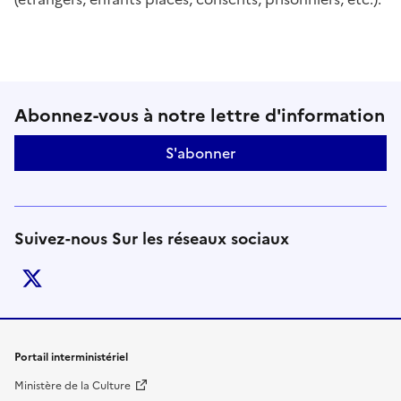
Suivez-nous sur le réseaux soci
Abonnez-vous à notre lettre d'information
S'abonner
Suivez-nous Sur les réseaux sociaux
twitter
Liens de bas de page
Portail interministériel
Ministère de la Culture