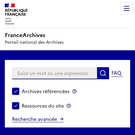
RÉPUBLIQUE
FRANÇAISE
FranceArchives
Portail national des Archives
Saisir un mot ou une expression
FAQ
Recherche
Choisir le périmètre de recherche
Archives référencées
Archives référencées
Ressources du site
Ressources du site
Recherche avancée